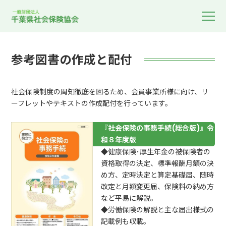
参考図書の作成と配付
社会保険制度の周知徹底を図るため、会員事業所様に向け、リ
ーフレットやテキストの作成配付を行っています。
『社会保険の事務手続(総合版)』令
和８年度版
◆健康保険･厚生年金の被保険者の
資格取得の決定、標準報酬月額の決
め方、定時決定と算定基礎届、随時
改定と月額変更届、保険料の納め方
など平易に解説。
◆労働保険の解説と主な届出様式の
記載例も収載。