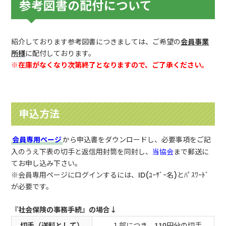
参考図書の配付について
紹介しております参考図書につきましては、ご希望の
会員事業
所様
に配付しております。
※在庫がなくなり次第終了となりますので、ご了承ください。
申込方法
会員専用ページ
から申込書をダウンロードし、必要事項をご記
入のうえ下表の切手と返信用封筒を同封し、
当協会
まで郵送に
てお申し込み下さい。
※会員専用ページにログインするには、ID(ﾕｰｻﾞｰ名)とﾊﾟｽﾜｰﾄﾞ
が必要です。
『社会保険の事務手続』の場合↓
切手（送料として）
１部につき 110円分の切手