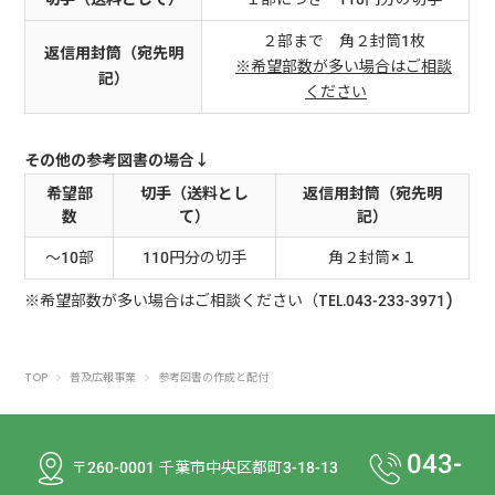
２部まで 角２封筒1枚
返信用封筒（宛先明
※希望部数が多い場合はご相談
記）
ください
その他の参考図書の場合↓
希望部
切手（送料とし
返信用封筒（宛先明
数
て）
記）
～10部
110円分の切手
角２封筒×１
※希望部数が多い場合はご相談ください（TEL.043-233-3971)
TOP
普及広報事業
参考図書の作成と配付
043-
〒260-0001 千葉市中央区都町3-18-13